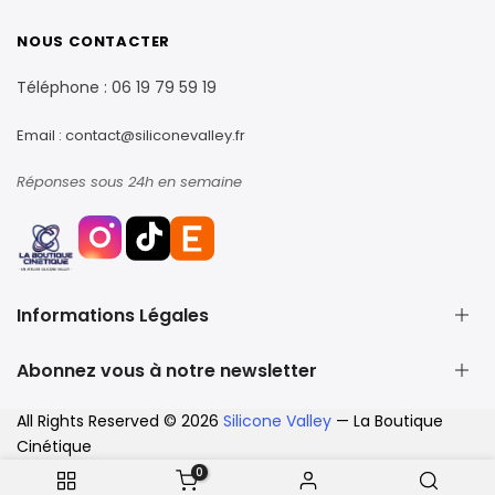
NOUS CONTACTER
Téléphone :
06 19 79 59 19
Email :
contact@siliconevalley.fr
Réponses sous 24h en semaine
Informations Légales
Abonnez vous à notre newsletter
Conditions générales de vente et d'utilisation
Politique de retour
Abonnez-vous à notre newsletter et obtenez 10% de
All Rights Reserved © 2026
Silicone Valley
—
La Boutique
Politique de confidentialité
réduction sur votre premier achat
Cinétique
Mentions légales
0