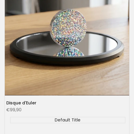
Disque d'Euler
Prix
€99,90
soldé
Default Title