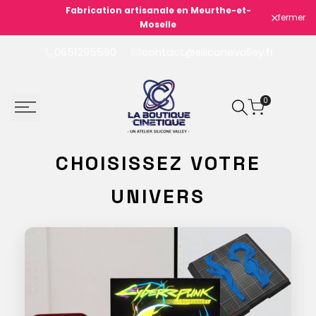
Passer
Fabrication artisanale en Meurthe-et-
fermer
Livra
au
Moselle
contenu
0651295590
contact@siliconevalley.fr
0
CHOISISSEZ VOTRE
UNIVERS